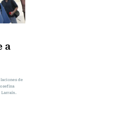
e a
o
elaciones de
Josefina
Larraín.