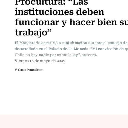
Procultura: “Las
instituciones deben
funcionar y hacer bien s
trabajo”
El Mandatario se refirió a esta situación durante el consejo d
desarrollado en el Palacio de La Moneda. “Mi convicción de q
Chile no hay nadie por sobre la ley”, aseveró.
Viernes 16 de mayo de 2025
# Caso Procultura