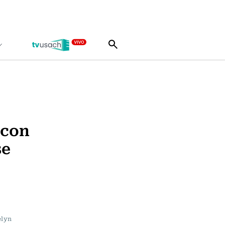
 con
se
a
elyn