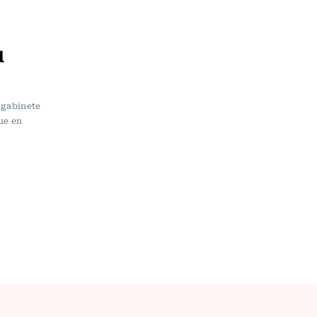
u
e gabinete
ue en