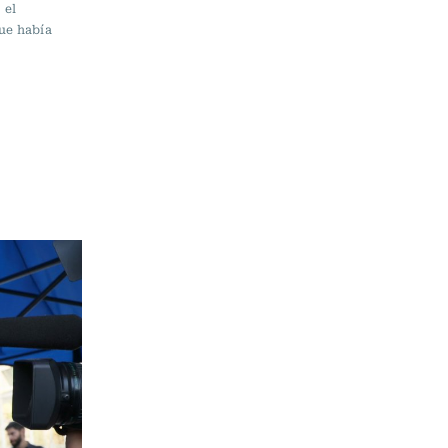
 el
que había