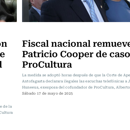
Actualidad
ón
Fiscal nacional remuev
ue
Patricio Cooper de cas
l
ProCultura
La medida se adoptó horas después de que la Corte de Ap
Antofagasta declarara ilegales las escuchas telefónicas a 
Huneeus, exesposa del cofundador de ProCultura, Alberto 
Sábado 17 de mayo de 2025
e de la
Cultura