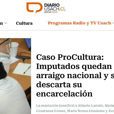
Programas Radio y TV Usach
ón
Cultura
Actualidad
Caso ProCultura:
Imputados quedan
arraigo nacional y 
descarta su
encarcelación
La resolución benefició a Alberto Larraín, Marí
Constanza Gómez, María Teresa Abusleme y Ev