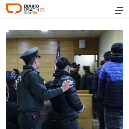
Click acá para ir directamente al contenido
Noticias
Investigación
Cultura
Programas Radio y TV Usach