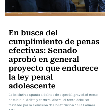
Actualidad
En busca del
cumplimiento de penas
efectivas: Senado
aprobó en general
proyecto que endurece
la ley penal
adolescente
La iniciativa apunta a delitos de especial gravedad como
homicidio, delito y tortura. Ahora, el texto debe ser
revisado por la Comisión de Constitución de la Cámara