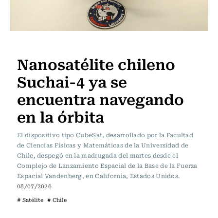
Ciencia
Nanosatélite chileno
Suchai-4 ya se
encuentra navegando
en la órbita
El dispositivo tipo CubeSat, desarrollado por la Facultad
de Ciencias Físicas y Matemáticas de la Universidad de
Chile, despegó en la madrugada del martes desde el
Complejo de Lanzamiento Espacial de la Base de la Fuerza
Espacial Vandenberg, en California, Estados Unidos.
08/07/2026
# Satélite
# Chile