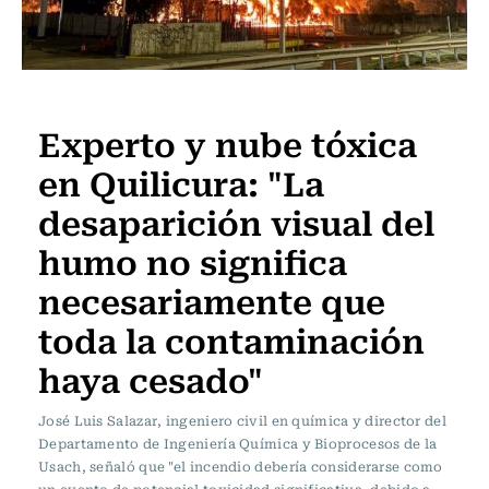
Actualidad
Experto y nube tóxica
en Quilicura: "La
desaparición visual del
humo no significa
necesariamente que
toda la contaminación
haya cesado"
José Luis Salazar, ingeniero civil en química y director del
Departamento de Ingeniería Química y Bioprocesos de la
Usach, señaló que "el incendio debería considerarse como