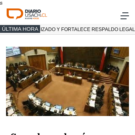
s
Click acá para ir directamente al contenido
ÚLTIMA HORA
IMEN ORGANIZADO Y FORTALECE RESPALDO LEGAL A P
Actualidad
Investigación
Cultura
Deporte
Multimedia
Programas Radio Usach
Programas Radio Usach
Programas Santiago TV