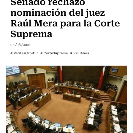
Senado rechazó
PODCAST
nominación del juez
Raúl Mera para la Corte
Suprema
05/08/2020
STGO
STREAMING
APP
CON
# VeritasCapitur
# CorteSuprema
# RaúlMera
SERVEL
TV
RADIO
SOY
PRE
EN
USACH
USACH
VIVO