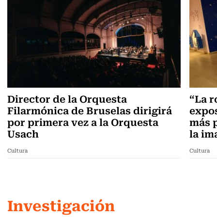
Director de la Orquesta
“La r
Filarmónica de Bruselas dirigirá
expos
por primera vez a la Orquesta
más p
Usach
la im
Cultura
Cultura
Investigación