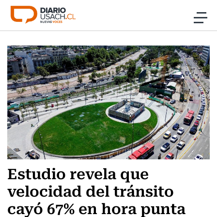
Click acá para ir directamente al contenido
Noticias
Investigación
Cultura
Programas Radio y TV Usach
Estudio revela que
velocidad del tránsito
cayó 67% en hora punta