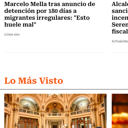
Marcelo Mella tras anuncio de
Alcal
detención por 180 días a
sanci
migrantes irregulares: "Esto
incen
huele mal"
Sere
fisca
Línea uno
Actualida
Lo Más Visto