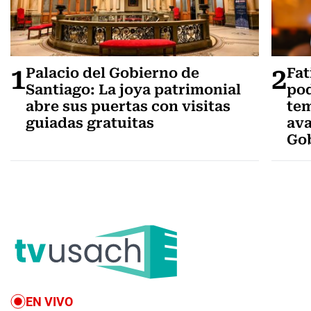
1
2
Palacio del Gobierno de
Fat
Santiago: La joya patrimonial
pod
abre sus puertas con visitas
tem
guiadas gratuitas
ava
Gob
EN VIVO