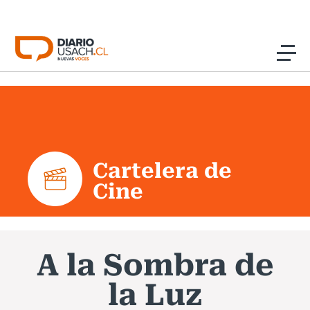
Click acá para ir directamente al contenido
Noticias
Investigación
Cartelera de
Cultura
Cine
Programas Radio y TV Usach
A la Sombra de
la Luz