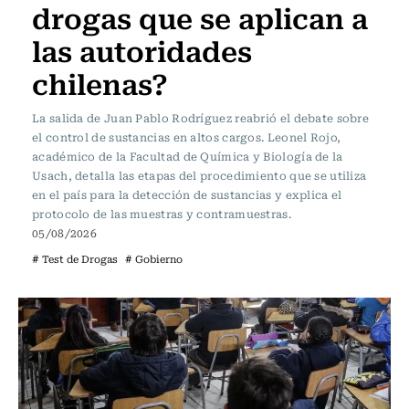
drogas que se aplican a
las autoridades
chilenas?
La salida de Juan Pablo Rodríguez reabrió el debate sobre
el control de sustancias en altos cargos. Leonel Rojo,
académico de la Facultad de Química y Biología de la
Usach, detalla las etapas del procedimiento que se utiliza
en el país para la detección de sustancias y explica el
protocolo de las muestras y contramuestras.
05/08/2026
# Test de Drogas
# Gobierno