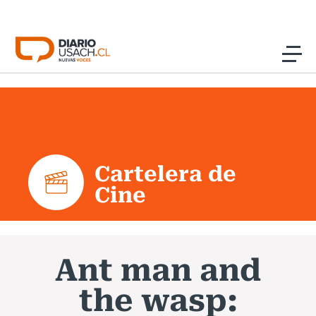
Click acá para ir directamente al contenido
Noticias
Investigación
Cartelera de
Cultura
Cine
Programas Radio y TV Usach
Ant man and
the wasp: