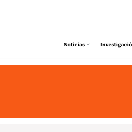
Click acá para ir directamente al contenido
Noticias
Investigaci