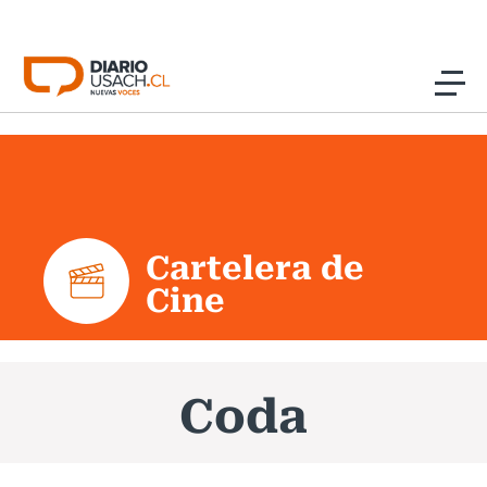
Click acá para ir directamente al contenido
Noticias
Investigación
Cartelera de
Cultura
Cine
Programas Radio y TV Usach
Coda