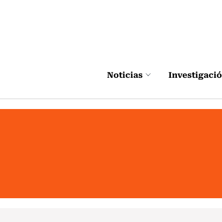
Click acá para ir directamente al contenido
Noticias
Investigaci