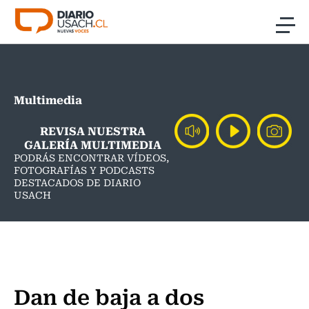
Click acá para ir directamente al contenido
Noticias
Multimedia
Investigación
REVISA NUESTRA
Cultura
GALERÍA MULTIMEDIA
PODRÁS ENCONTRAR VÍDEOS,
FOTOGRAFÍAS Y PODCASTS
Programas Radio y TV Usach
DESTACADOS DE DIARIO
USACH
Dan de baja a dos