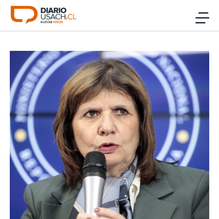
Click acá para ir directamente al contenido
Noticias
Investigación
Cultura
Programas Radio y TV Usach