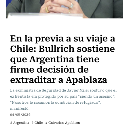
Actualidad
En la previa a su viaje a
Chile: Bullrich sostiene
que Argentina tiene
firme decisión de
extraditar a Apablaza
La exministra de Seguridad de Javier Milei sostuvo que el
exfrentista era protegido por su país “siendo un asesino”.
“Nosotros le sacamos la condición de refugiado”,
manifestó.
04/05/2026
# Argentina
# Chile
# Galvarino Apablaza