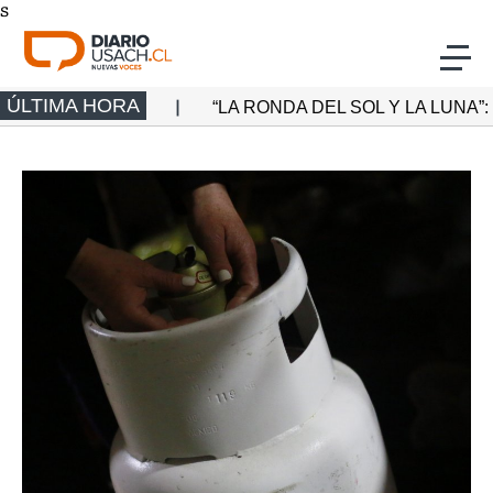
s
Click acá para ir directamente al contenido
ÚLTIMA HORA
 EN LA LUNA
“LA RONDA DEL SOL Y LA LUNA”: 
Actualidad
Investigación
Cultura
Deporte
Multimedia
Programas Radio Usach
Programas Santiago TV