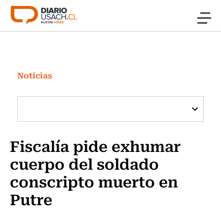
Click acá para ir directamente al contenido
Noticias
Investigación
Noticias
Cultura
Programas Radio y TV Usach
Fiscalía pide exhumar
cuerpo del soldado
conscripto muerto en
Putre