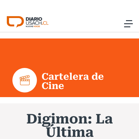
Click acá para ir directamente al contenido
Noticias
Investigación
Cartelera de
Cultura
Cine
Programas Radio y TV Usach
Digimon: La
Última