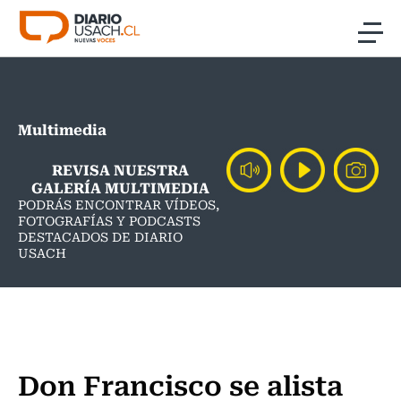
Click acá para ir directamente al contenido
Noticias
Multimedia
Investigación
REVISA NUESTRA
Cultura
GALERÍA MULTIMEDIA
PODRÁS ENCONTRAR VÍDEOS,
FOTOGRAFÍAS Y PODCASTS
Programas Radio y TV Usach
DESTACADOS DE DIARIO
USACH
Don Francisco se alista