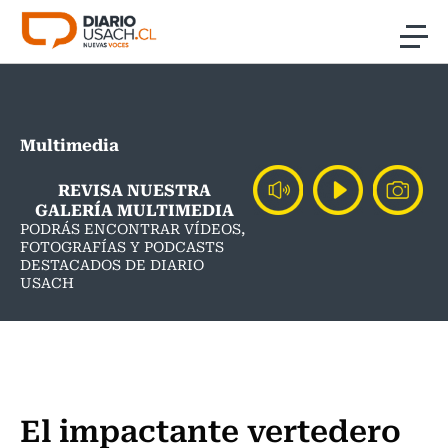
Click acá para ir directamente al contenido
Noticias
Multimedia
Investigación
REVISA NUESTRA
Cultura
GALERÍA MULTIMEDIA
PODRÁS ENCONTRAR VÍDEOS,
FOTOGRAFÍAS Y PODCASTS
Programas Radio y TV Usach
DESTACADOS DE DIARIO
USACH
El impactante vertedero