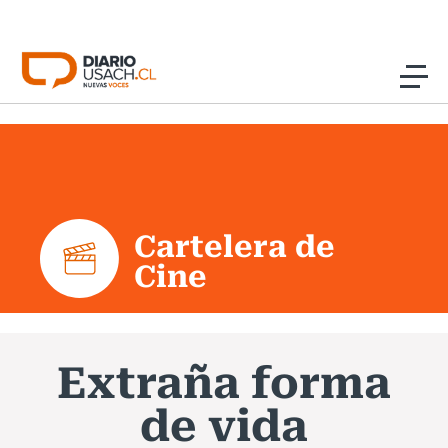
Click acá para ir directamente al contenido
Noticias
Investigación
Cartelera de
Cultura
Cine
Programas Radio y TV Usach
Extraña forma
de vida