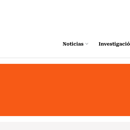
Click acá para ir directamente al contenido
Noticias
Investigaci