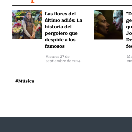
Las flores del
"D
último adiós: La
ge
historia del
qu
pergolero que
Jo
despide a los
De
famosos
fe
Viernes 27 de
Ma
septiembre de 2024
20
#Música