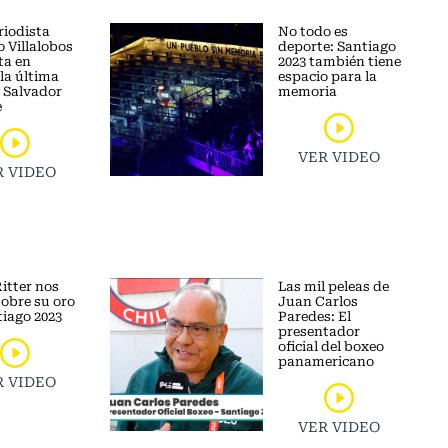
riodista
No todo es
 Villalobos
deporte: Santiago
ta en
2023 también tiene
la última
espacio para la
e Salvador
memoria
e
VER VIDEO
R VIDEO
itter nos
Las mil peleas de
sobre su oro
Juan Carlos
tiago 2023
Paredes: El
presentador
oficial del boxeo
panamericano
R VIDEO
VER VIDEO