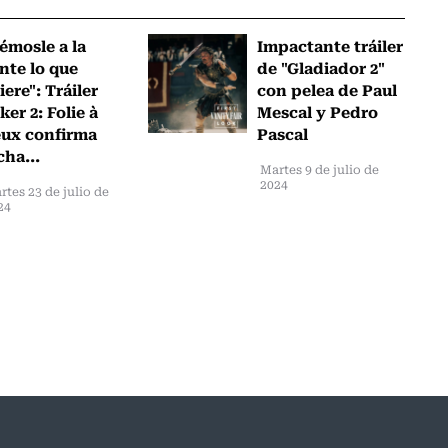
émosle a la
Impactante tráiler
nte lo que
de "Gladiador 2"
iere": Tráiler
con pelea de Paul
ker 2: Folie à
Mescal y Pedro
ux confirma
Pascal
cha...
Martes 9 de julio de
2024
rtes 23 de julio de
24