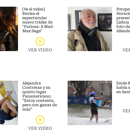
[Ve el video]
Fotope
Revisa el
Horacio
espectacular
presen
nuevo tráiler de
Lisboa 
"Furiosa: A Mad
foto d
Max Saga"
Allend
VER VIDEO
VE
Alejandra
Emile R
Contreras y su
habla 
quinto lugar
en San
Panamericano:
“Estoy contenta,
pero con ganas de
más”
VE
VER VIDEO