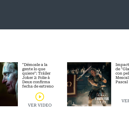
"Démosle a la
Impact
gente lo que
de "Gl
quiere": Tráiler
con pe
Joker 2: Folie à
Mescal
Deux confirma
Pascal
fecha de estreno
VE
VER VIDEO