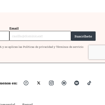
guenos en:
Comercial
Servel