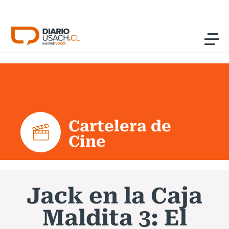
Click acá para ir directamente al contenido
Noticias
Investigación
Cartelera de
Cultura
Cine
Programas Radio y TV Usach
Jack en la Caja
Maldita 3: El