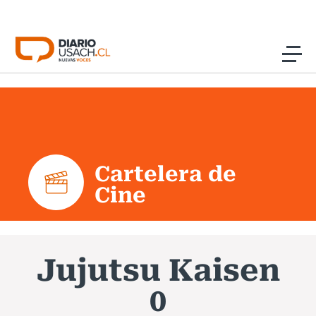
Click acá para ir directamente al contenido
Noticias
Investigación
Cartelera de
Cultura
Cine
Programas Radio y TV Usach
Jujutsu Kaisen
0