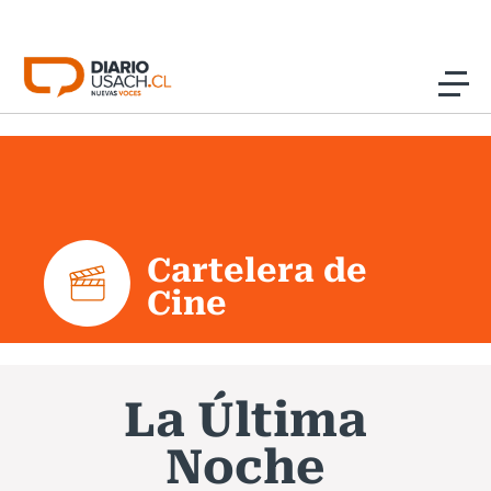
Click acá para ir directamente al contenido
Noticias
Investigación
Cartelera de
Cultura
Cine
Programas Radio y TV Usach
La Última
Noche