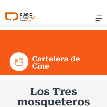
Click acá para ir directamente al contenido
Noticias
Investigación
Cartelera de
Cultura
Cine
Programas Radio y TV Usach
Los Tres
mosqueteros