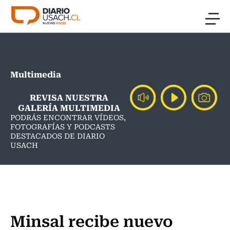
Click acá para ir directamente al contenido
Noticias
Multimedia
Investigación
REVISA NUESTRA
Cultura
GALERÍA MULTIMEDIA
PODRÁS ENCONTRAR VÍDEOS,
FOTOGRAFÍAS Y PODCASTS
Programas Radio y TV Usach
DESTACADOS DE DIARIO
USACH
Minsal recibe nuevo