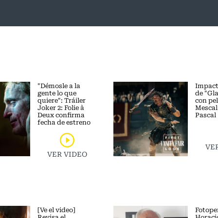
"Démosle a la
Impact
gente lo que
de "Gl
quiere": Tráiler
con pe
Joker 2: Folie à
Mescal
Deux confirma
Pascal
fecha de estreno
VE
VER VIDEO
[Ve el video]
Fotope
Revisa el
Horacio