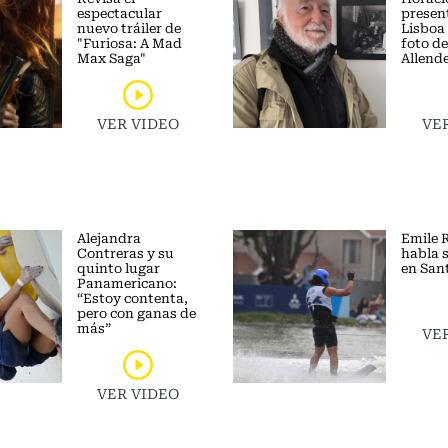
espectacular
presen
nuevo tráiler de
Lisboa 
"Furiosa: A Mad
foto d
Max Saga"
Allend
VER VIDEO
VE
Alejandra
Emile R
Contreras y su
habla 
quinto lugar
en San
Panamericano:
“Estoy contenta,
pero con ganas de
más”
VE
VER VIDEO