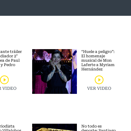
ante tráiler
“Huele a peligro”:
adiador 2"
El homenaje
lea de Paul
musical de Mon
 y Pedro
Laferte a Myriam
Hernández
R VIDEO
VER VIDEO
riodista
No todo es
 Villalobos
deporte: Santiago