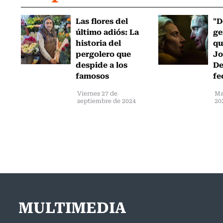
Las flores del
"D
último adiós: La
ge
historia del
qu
pergolero que
Jo
despide a los
De
famosos
fe
Viernes 27 de
Ma
septiembre de 2024
20
MULTIMEDIA