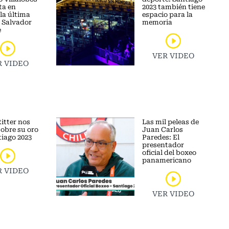
ta en
2023 también tiene
la última
espacio para la
e Salvador
memoria
e
VER VIDEO
R VIDEO
itter nos
Las mil peleas de
sobre su oro
Juan Carlos
tiago 2023
Paredes: El
presentador
oficial del boxeo
panamericano
R VIDEO
VER VIDEO