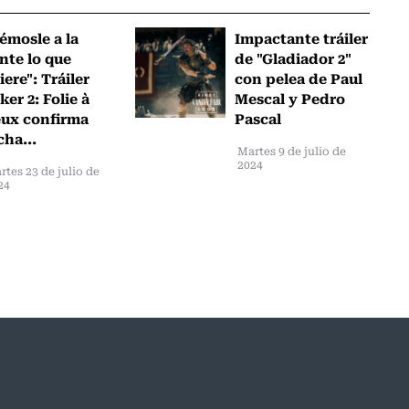
émosle a la
Impactante tráiler
nte lo que
de "Gladiador 2"
iere": Tráiler
con pelea de Paul
ker 2: Folie à
Mescal y Pedro
ux confirma
Pascal
cha...
Martes 9 de julio de
2024
rtes 23 de julio de
24