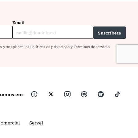
guenos en:
Comercial
Servel