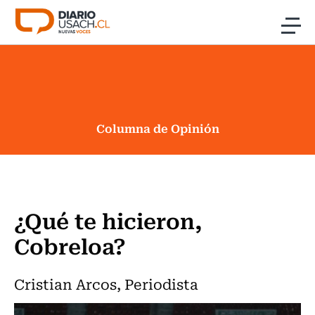
Click acá para ir directamente al contenido
Noticias
Investigación
Columna de Opinión
Cultura
Programas Radio y TV Usach
¿Qué te hicieron,
Cobreloa?
Cristian Arcos, Periodista