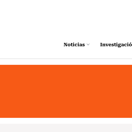
Click acá para ir directamente al contenido
Noticias
Investigaci