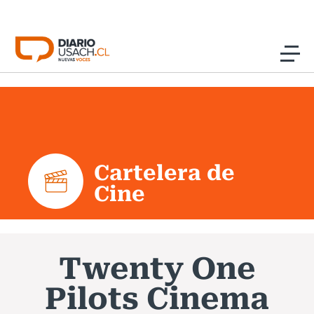
Click acá para ir directamente al contenido
Noticias
Investigación
Cartelera de
Cultura
Cine
Programas Radio y TV Usach
Twenty One
Pilots Cinema