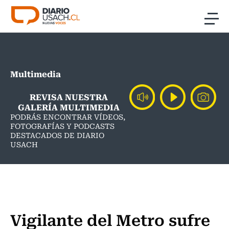
Click acá para ir directamente al contenido
Noticias
Multimedia
Investigación
REVISA NUESTRA
Cultura
GALERÍA MULTIMEDIA
PODRÁS ENCONTRAR VÍDEOS,
FOTOGRAFÍAS Y PODCASTS
Programas Radio y TV Usach
DESTACADOS DE DIARIO
USACH
Vigilante del Metro sufre