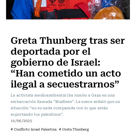
Internacional
Greta Thunberg tras ser
deportada por el
gobierno de Israel:
“Han cometido un acto
ilegal a secuestrarnos”
La activista medioambiental iba rumbo a Gaza en una
embarcación llamada “Madleen”. La sueca señaló que su
situación “no es nada comparada con lo que están
soportando los palestinos”.
10/06/2025
# Conflicto Israel Palestina
# Greta Thunberg