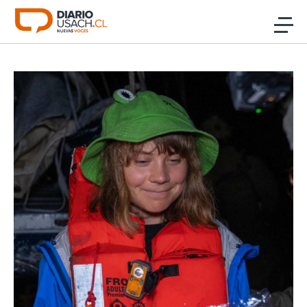
Click acá para ir directamente al contenido
Noticias
Investigación
Cultura
Programas Radio y TV Usach