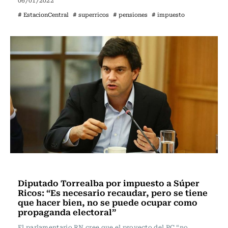
06/01/2022
# EstacionCentral
# superricos
# pensiones
# impuesto
Actualidad
Diputado Torrealba por impuesto a Súper
Ricos: “Es necesario recaudar, pero se tiene
que hacer bien, no se puede ocupar como
propaganda electoral”
El parlamentario RN cree que el proyecto del PC “no