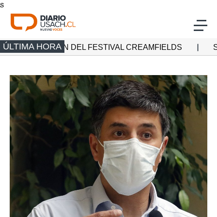
s
Click acá para ir directamente al contenido
ÚLTIMA HORA
ICIÓN DEL FESTIVAL CREAMFIELDS
SEMANA MUND
Actualidad
Investigación
Cultura
Deporte
Multimedia
Programas Radio Usach
Programas Santiago TV