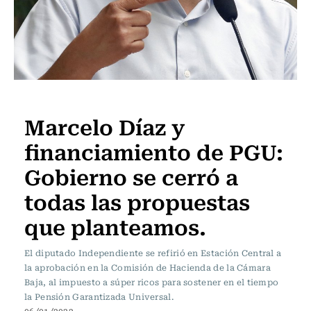
PODCAST
Programas Radio Usach
Marcelo Díaz y
STGO
STREAMING
APP
CON
SERVEL
TV
RADIO
SOY
PRE
EN
USACH
USACH
financiamiento de PGU:
VIVO
Gobierno se cerró a
todas las propuestas
que planteamos.
El diputado Independiente se refirió en Estación Central a
la aprobación en la Comisión de Hacienda de la Cámara
Baja, al impuesto a súper ricos para sostener en el tiempo
la Pensión Garantizada Universal.