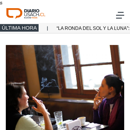
s
Click acá para ir directamente al contenido
ÚLTIMA HORA
 EN LA LUNA
“LA RONDA DEL SOL Y LA LUNA”: 
Actualidad
Investigación
Cultura
Deporte
Multimedia
Programas Radio Usach
Programas Santiago TV