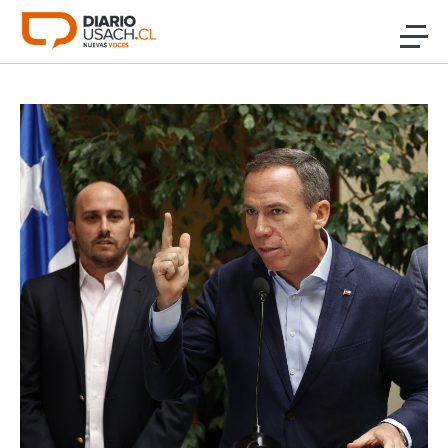
Click acá para ir directamente al contenido
Noticias
Investigación
Cultura
Programas Radio y TV Usach