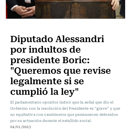
Actualidad
Diputado Alessandri
por indultos de
presidente Boric:
"Queremos que revise
legalmente si se
cumplió la ley"
El parlamentario opositor indicó que la señal que dio el
Gobierno con la resolución del Presidente es “grave” y que
no equitativa con carabineros que permanecen detenidos
por su actuación durante el estallido social.
04/01/2023