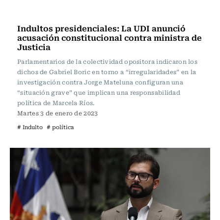
Actualidad
Indultos presidenciales: La UDI anunció
acusación constitucional contra ministra de
Justicia
Parlamentarios de la colectividad opositora indicaron los
dichos de Gabriel Boric en torno a “irregularidades” en la
investigación contra Jorge Mateluna configuran una
“situación grave” que implican una responsabilidad
política de Marcela Ríos.
Martes 3 de enero de 2023
# Indulto
# política