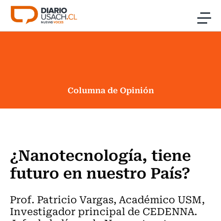
Click acá para ir directamente al contenido
Noticias
Investigación
Columna de Opinión
Cultura
Programas Radio y TV Usach
¿Nanotecnología, tiene
futuro en nuestro País?
Prof. Patricio Vargas, Académico USM,
Investigador principal de CEDENNA.