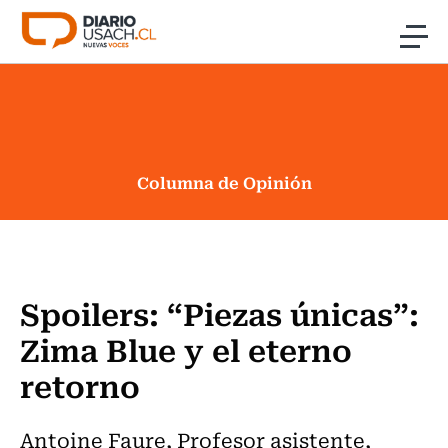
Click acá para ir directamente al contenido
Noticias
Investigación
Columna de Opinión
Cultura
Programas Radio y TV Usach
Spoilers: “Piezas únicas”:
Zima Blue y el eterno
retorno
Antoine Faure, Profesor asistente,