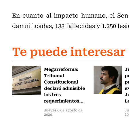
En cuanto al impacto humano, el Sen
damnificadas, 133 fallecidas y 1.250 les
Te puede interesar
Megarreforma:
J
Tribunal
p
Constitucional
p
declaró admisible
e
los tres
J
requerimientos...
L
Jueves 6 de agosto de
Ju
2026
20