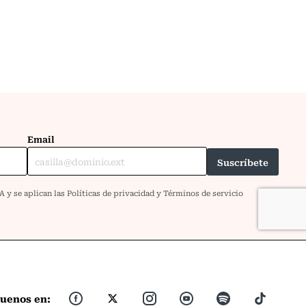
guenos en: