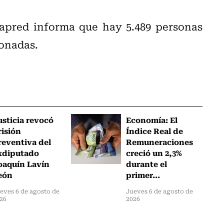
apred informa que hay 5.489 personas
ionadas.
usticia revocó
Economía: El
risión
Índice Real de
reventiva del
Remuneraciones
xdiputado
creció un 2,3%
oaquín Lavín
durante el
eón
primer...
eves 6 de agosto de
Jueves 6 de agosto de
26
2026