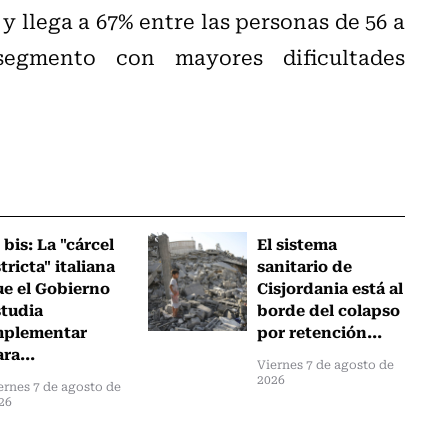
y llega a 67% entre las personas de 56 a
egmento con mayores dificultades
 bis: La "cárcel
El sistema
tricta" italiana
sanitario de
ue el Gobierno
Cisjordania está al
studia
borde del colapso
mplementar
por retención...
ra...
Viernes 7 de agosto de
2026
ernes 7 de agosto de
26