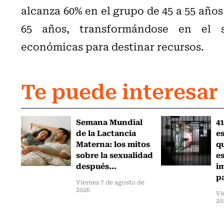
alcanza 60% en el grupo de 45 a 55 años 
65 años, transformándose en el s
económicas para destinar recursos.
Te puede interesar
Semana Mundial
41
de la Lactancia
es
Materna: los mitos
q
sobre la sexualidad
e
después...
i
pa
Viernes 7 de agosto de
2026
Vi
20