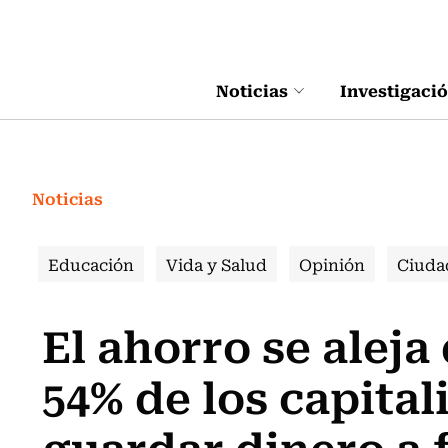
Click acá para ir directamente al contenido
Noticias
Investigaci
Noticias
Educación
Vida y Salud
Opinión
Ciuda
El ahorro se aleja
54% de los capital
guardar dinero a 