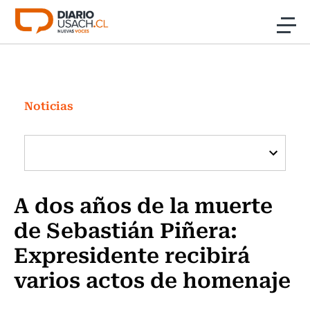
Click acá para ir directamente al contenido
Noticias
Investigación
Noticias
Cultura
Programas Radio y TV Usach
A dos años de la muerte
de Sebastián Piñera:
Expresidente recibirá
varios actos de homenaje