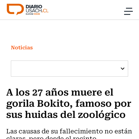
Click acá para ir directamente al contenido
Noticias
Investigación
Noticias
Cultura
Programas Radio y TV Usach
A los 27 años muere el
gorila Bokito, famoso por
sus huidas del zoológico
Las causas de su fallecimiento no están
claras, pero desde el recinto