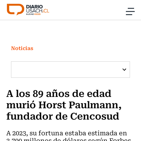
Click acá para ir directamente al contenido
Noticias
Investigación
Noticias
Cultura
Programas Radio y TV Usach
A los 89 años de edad
murió Horst Paulmann,
fundador de Cencosud
A 2023, su fortuna estaba estimada en
3.700 millones de dólares según Forbes.