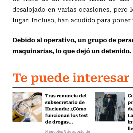
desalojado en varias ocasiones, pero 
lugar. Incluso, han acudido para poner t
Debido al operativo, un grupo de pers
maquinarias, lo que dejó un detenido.
Te puede interesar
Tras renuncia del
C
subsecretario de
pr
Hacienda: ¿Cómo
de
funcionan los test
L
de drogas...
in
ll
Miércoles 5 de agosto de