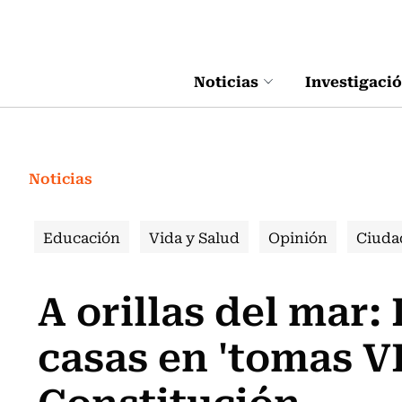
Click acá para ir directamente al contenido
Noticias
Investigaci
Noticias
Educación
Vida y Salud
Opinión
Ciuda
A orillas del mar
casas en 'tomas V
Constitución