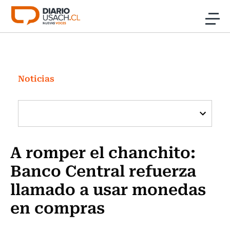
Click acá para ir directamente al contenido
Noticias
Investigación
Noticias
Cultura
Programas Radio y TV Usach
A romper el chanchito:
Banco Central refuerza
llamado a usar monedas
en compras