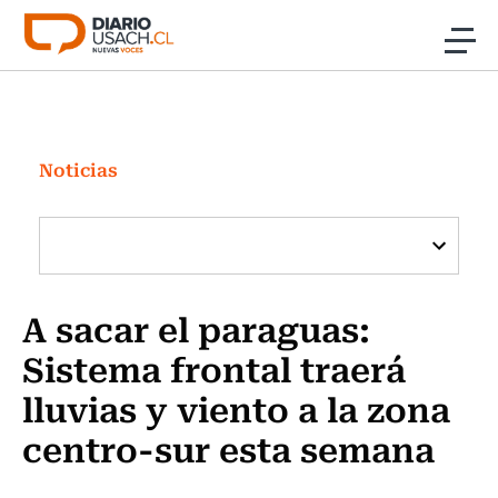
Click acá para ir directamente al contenido
Noticias
Investigación
Noticias
Cultura
Programas Radio y TV Usach
A sacar el paraguas:
Sistema frontal traerá
lluvias y viento a la zona
centro-sur esta semana