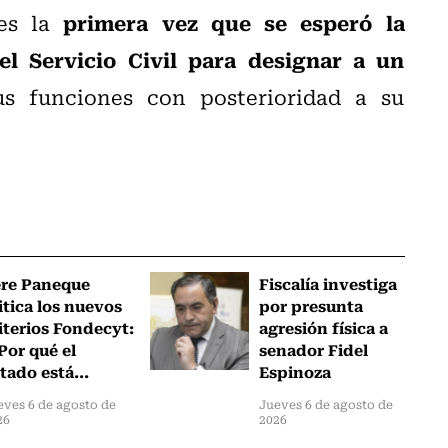
primera vez que se esperó la
 es la
el Servicio Civil para designar a un
s funciones con posterioridad a su
ere Paneque
Fiscalía investiga
itica los nuevos
por presunta
iterios Fondecyt:
agresión física a
Por qué el
senador Fidel
tado está...
Espinoza
eves 6 de agosto de
Jueves 6 de agosto de
26
2026