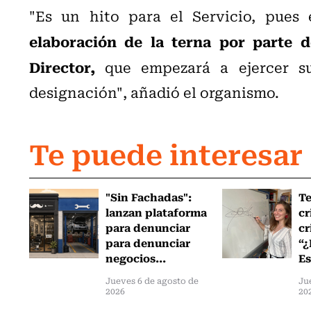
"Es un hito para el Servicio, pues
elaboración de la terna por parte d
Director,
que empezará a ejercer su
designación", añadió el organismo.
Te puede interesar
"Sin Fachadas":
T
lanzan plataforma
cr
para denunciar
cr
para denunciar
“¿
negocios...
Es
Jueves 6 de agosto de
Ju
2026
20