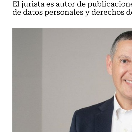
El jurista es autor de publicacio
de datos personales y derechos d