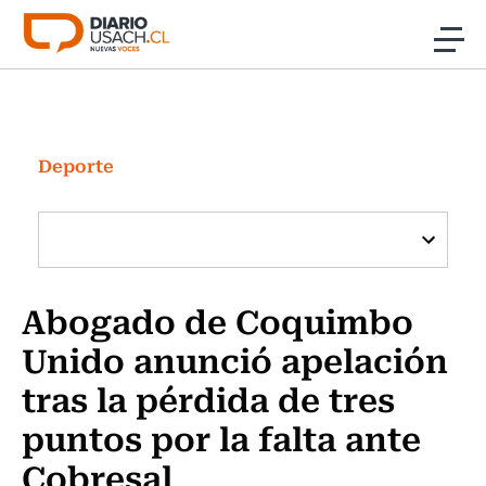
Click acá para ir directamente al contenido
Noticias
Investigación
Deporte
Cultura
Programas Radio y TV Usach
Abogado de Coquimbo
Unido anunció apelación
tras la pérdida de tres
puntos por la falta ante
Cobresal