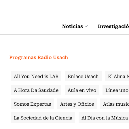
Click acá para ir directamente al contenido
Noticias
Investigaci
Programas Radio Usach
All You Need is LAB
Enlace Usach
El Alma 
A Hora Da Saudade
Aula en vivo
Línea uno
Somos Expertas
Artes y Oficios
Atlas music
La Sociedad de la Ciencia
Al Día con la Música