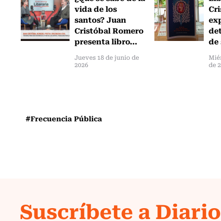
vida de los
Cr
santos? Juan
exp
Cristóbal Romero
det
presenta libro...
de 
Jueves 18 de junio de
Mié
2026
de 
#Frecuencia Pública