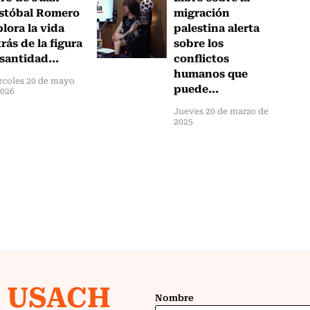
istóbal Romero
migración
lora la vida
palestina alerta
rás de la figura
sobre los
santidad...
conflictos
humanos que
rcoles 20 de mayo
puede...
2026
Jueves 20 de marzo de
2025