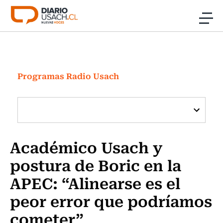
Click acá para ir directamente al contenido
Noticias
Investigación
Programas Radio Usach
Cultura
Programas Radio y TV Usach
Académico Usach y
postura de Boric en la
APEC: “Alinearse es el
peor error que podríamos
cometer”